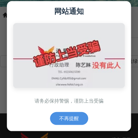
网站通知
首页 /
服务项目 /
可持续发展
资产数字化
地球返绿
请务必保持警惕，谨防上当受骗
不再提醒