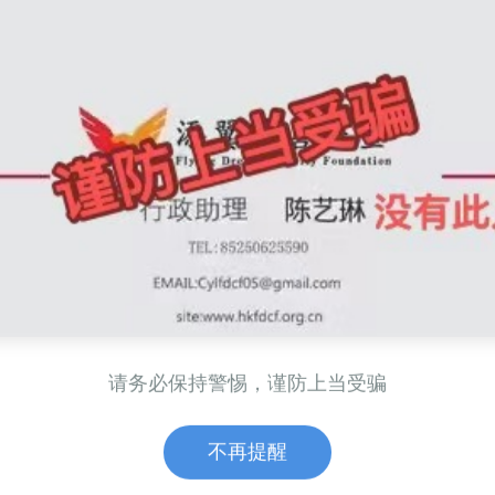
工作发展
创业帮扶培训
请务必保持警惕，谨防上当受骗
服务项目
快速链接
联系方
不再提醒
港爱港
我们的愿景
地址:9/F,