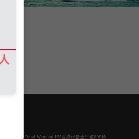
式
80Gloucester Road,Wanchai,HK香港仔告士打道809楼  