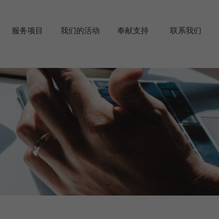
服务项目
我们的活动
奉献支持
联系我们